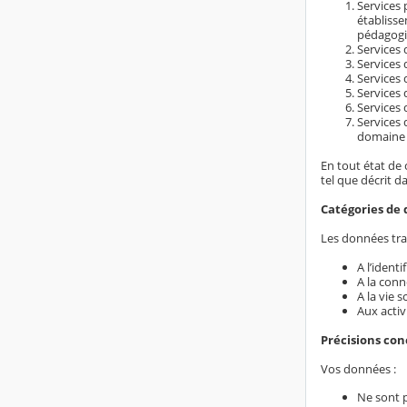
Services 
établiss
pédagogi
Services d
Services 
Services 
Services 
Services 
Services 
domaine é
En tout état de 
tel que décrit d
Catégories de 
Les données trai
A l’ident
A la conn
A la vie s
Aux activ
Précisions co
Vos données :
Ne sont 