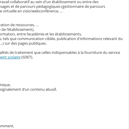
avail collaboratif au sein d'un établissement ou entre des
ssages et de parcours pédagogiques (gestionnaire de parcours
 virtuelle en visio/webconférence, …
vation de ressources, …
 de l'établissement),
ormation, entre l’académie et les établissements,
s, tels que communication ciblée, publication d'informations relevant du
s…) sur des pages publiques.
lités de traitement que celles indispensables à la fourniture du service
ent scolaire
(SDET).
émique,
e signalement d’un contenu abusif,
demment,