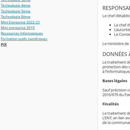
Technologie 4ème
RESPONSAB
Technologie 5ème
Le chef d’établ
Technologie 6ème
Mini Entreprise 2022-23
Le chef d
Mini entreprise 2019
L’autorit
Ressources Informatiques
Le Consei
Formation outils numériques
Le ministère de
PIX
DONNÉES 
Le traitement d
protection des 
à l’informatique,
Bases légales
Sauf précision c
2016/679 du Par
Finalités
Le traitement d
L’ENT, en lien av
de la communaut