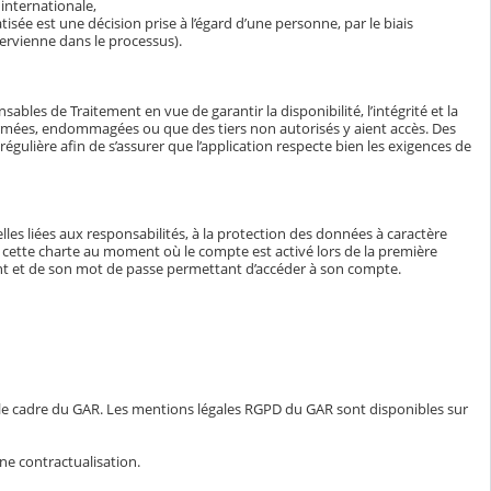
internationale,
isée est une décision prise à l’égard d’une personne, par le biais
ervienne dans le processus).
bles de Traitement en vue de garantir la disponibilité, l’intégrité et la
ormées, endommagées ou que des tiers non autorisés y aient accès. Des
égulière afin de s’assurer que l’application respecte bien les exigences de
lles liées aux responsabilités, à la protection des données à caractère
e à cette charte au moment où le compte est activé lors de la première
iant et de son mot de passe permettant d’accéder à son compte.
 le cadre du GAR. Les mentions légales RGPD du GAR sont disponibles sur
ne contractualisation.