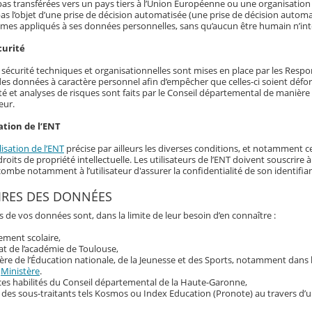
as transférées vers un pays tiers à l’Union Européenne ou une organisation 
as l’objet d’une prise de décision automatisée (une prise de décision automat
hmes appliqués à ses données personnelles, sans qu’aucun être humain n’int
curité
écurité techniques et organisationnelles sont mises en place par les Responsa
 des données à caractère personnel afin d’empêcher que celles-ci soient déf
té et analyses de risques sont faits par le Conseil départemental de manière r
eur.
ation de l’ENT
lisation de l’ENT
précise par ailleurs les diverses conditions, et notamment ce
roits de propriété intellectuelle. Les utilisateurs de l’ENT doivent souscrir
ncombe notamment à l’utilisateur d'assurer la confidentialité de son identif
IRES DES DONNÉES
s de vos données sont, dans la limite de leur besoin d’en connaître :
sement scolaire,
at de l’académie de Toulouse,
ère de l’Éducation nationale, de la Jeunesse et des Sports, notamment dans
u
Ministère
.
ces habilités du Conseil départemental de la Haute-Garonne,
 des sous-traitants tels Kosmos ou Index Education (Pronote) au travers d’u