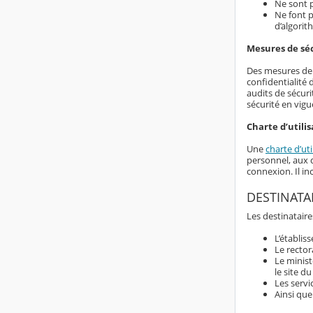
Ne sont p
Ne font p
d’algorit
Mesures de sé
Des mesures de s
confidentialité
audits de sécuri
sécurité en vigu
Charte d’utilis
Une
charte d’uti
personnel, aux d
connexion. Il i
DESTINATA
Les destinataire
L’établis
Le rector
Le minist
le site d
Les servi
Ainsi que