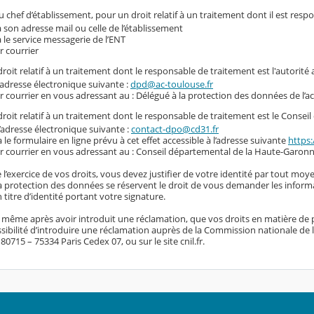
 chef d’établissement, pour un droit relatif à un traitement dont il est resp
a son adresse mail ou celle de l’établissement
a le service messagerie de l’ENT
r courrier
roit relatif à un traitement dont le responsable de traitement est l'autorité
l’adresse électronique suivante :
dpd@ac-toulouse.fr
r courrier en vous adressant au : Délégué à la protection des données de l’
roit relatif à un traitement dont le responsable de traitement est le Conse
l’adresse électronique suivante :
contact-dpo@cd31.fr
a le formulaire en ligne prévu à cet effet accessible à l’adresse suivante
https:
r courrier en vous adressant au : Conseil départemental de la Haute-Garonn
 l’exercice de vos droits, vous devez justifier de votre identité par tout moye
 la protection des données se réservent le droit de vous demander les inform
titre d’identité portant votre signature.
, même après avoir introduit une réclamation, que vos droits en matière de 
sibilité d’introduire une réclamation auprès de la Commission nationale de l’i
0715 – 75334 Paris Cedex 07, ou sur le site cnil.fr.