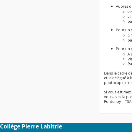
Auprès du
vi
vi
pa
Pour un d
à 
pa
Pour un d
A 
Vi
Pa
Dans le cadre de
et le délégué à
photocopie d’un 
Si vous estimez
vous avez la pos
Fontenoy – TSA 8
Collège Pierre Labitrie