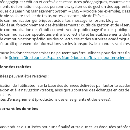
pédagogiques : édition et accès à des ressources pédagogiques, espaces de tr
ements de formation, espaces personnels, systèmes de gestion des apprenti
ques ou Learning Management System -- LMS -- Moodle par exemple), classe
e vie scolaire : cahier de texte, notes, absences, vie de l'élève, …
de communication génériques : actualités, messagerie, forum, blog, …
dédiés au fonctionnement des établissements : outils de gestion et de réser
de communication des établissements vers le public (page d'accueil publique
de communication spécifiques entre la collectivité et les établissements de f
de communication spécifiques des collectivités et des autorités académique
ducatif (par exemple informations sur les transports, les manuels scolaire
cause les données transmises ne peuvent pas être utilisées pour d’autres fina
ans le
Schéma Directeur des Espaces Numériques de Travail pour l'enseignem
données traitées
tées peuvent être relatives :
ification de l'utilisateur sur la base des données délivrées par l’autorité acad
exion et à la navigation (traces), ainsi qu’au contenu des échanges en cas d
colaire,
ités d'enseignement (productions des enseignants et des élèves).
ncernant les données
pas vendues ou utilisées pour une finalité autre que celles évoquées précé