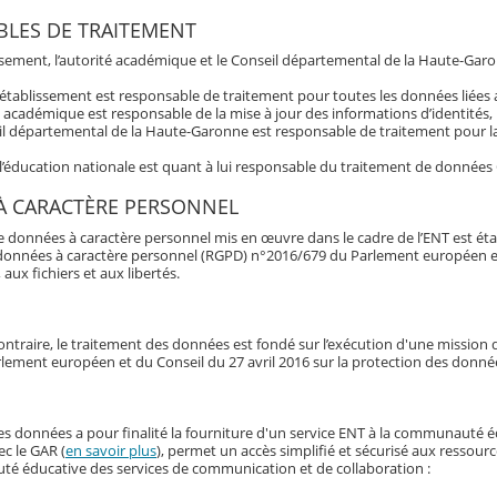
LES DE TRAITEMENT
issement, l’autorité académique et le Conseil départemental de la Haute-Garo
’établissement est responsable de traitement pour toutes les données liée
é académique est responsable de la mise à jour des informations d’identités,
l départemental de la Haute-Garonne est responsable de traitement pour la 
 l’éducation nationale est quant à lui responsable du traitement de données
À CARACTÈRE PERSONNEL
e données à caractère personnel mis en œuvre dans le cadre de l’ENT est éta
données à caractère personnel (RGPD) n°2016/679 du Parlement européen et du 
 aux fichiers et aux libertés.
ontraire, le traitement des données est fondé sur l’exécution d'une mission d'
lement européen et du Conseil du 27 avril 2016 sur la protection des donné
es données a pour finalité la fourniture d'un service ENT à la communauté 
ec le GAR (
en savoir plus
), permet un accès simplifié et sécurisé aux ressour
é éducative des services de communication et de collaboration :